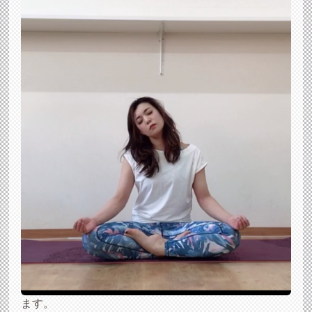
ヨガインストラクターの藤林です
お家でも取り入れられるオススメのアーサナ
【首運動～回す～】
①頭をゆっくり下に倒します。
②息を吸いながら首をゆっくりと右側から後ろに回
しながら倒します。
④息を吐きながら首をゆっくりと左側から前に倒し
ます。