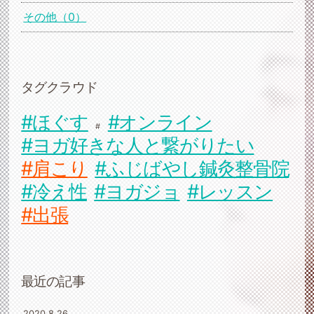
その他（0）
タグクラウド
#ほぐす
#オンライン
#
#ヨガ好きな人と繋がりたい
#肩こり
#ふじばやし鍼灸整骨院
#冷え性
#ヨガジョ
#レッスン
#出張
最近の記事
2020.8.26