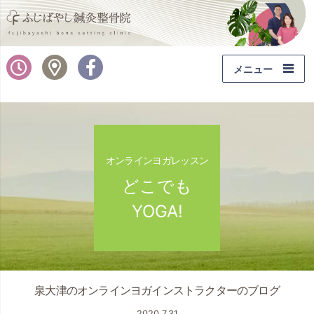
メニュー
選
ば
れ
て
い
オンラインヨガレッスン
る
どこでも
理
由
YOGA!
みなさん、こんにちは
泉大津のオンラインヨガインストラクターのブログ
2020.7.31